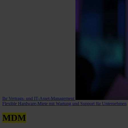
Ihr Vertrags- und IT-Asset-Management
Flexible Hardware-Miete mit Wartung und Support für Unternehmen
MDM